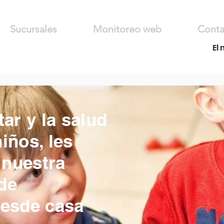
Sucursales
Monitoreo web
Conta
El
tar y la salud
iños, les
nuestra
de
desde casa