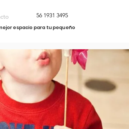
56 1931 3495
cto
 mejor espacio para tu pequeño