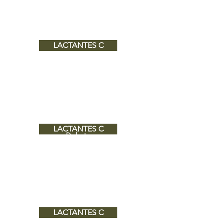
Miss Maricela
LACTANTES C
Dakota
Miss Maricela
LACTANTES C
Dakota
Miss Yadira
LACTANTES C