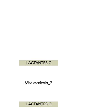
Dakota
Miss Yadira
LACTANTES C
Miss Maricela_2
LACTANTES C